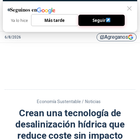
Seguinos en
Ya lo hice
Más tarde
Seguir
Agreganos
6/8/2026
library_add
Economía Sustentable /
Noticias
Crean una tecnología de
desalinización hídrica que
reduce coste sin impacto