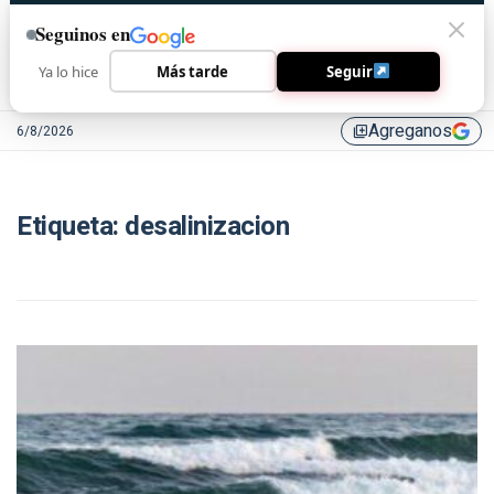
Seguinos en
Ya lo hice
Más tarde
Seguir
Agreganos
6/8/2026
library_add
Etiqueta:
desalinizacion