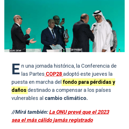
E
n una jornada histórica, la Conferencia de
las Partes
COP28
adoptó este jueves la
puesta en marcha del
fondo para pérdidas y
daños
destinado a compensar a los países
vulnerables al
cambio climático.
//Mirá también:
La ONU prevé que el 2023
sea el más cálido jamás registrado