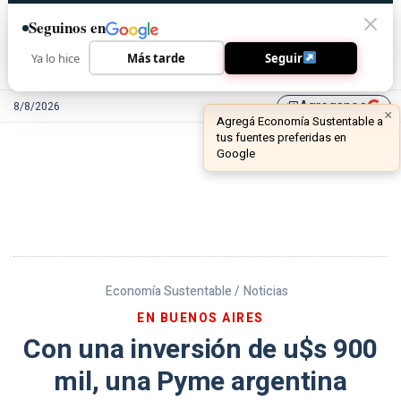
Seguinos en
Ya lo hice
Más tarde
Seguir
Agreganos
8/8/2026
library_add
Economía Sustentable /
Noticias
EN BUENOS AIRES
Con una inversión de u$s 900
mil, una Pyme argentina