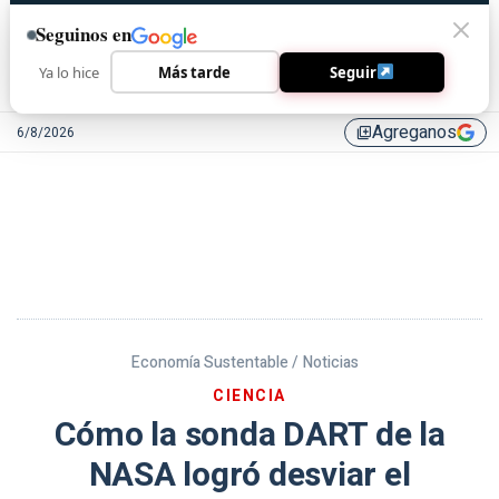
Seguinos en
Ya lo hice
Más tarde
Seguir
Agreganos
6/8/2026
library_add
Economía Sustentable /
Noticias
CIENCIA
Cómo la sonda DART de la
NASA logró desviar el