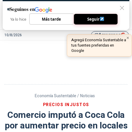
Seguinos en
Ya lo hice
Más tarde
Seguir
Agreganos
10/8/2026
library_add
Economía Sustentable /
Noticias
PRECIOS INJUSTOS
Comercio imputó a Coca Cola
por aumentar precio en locales