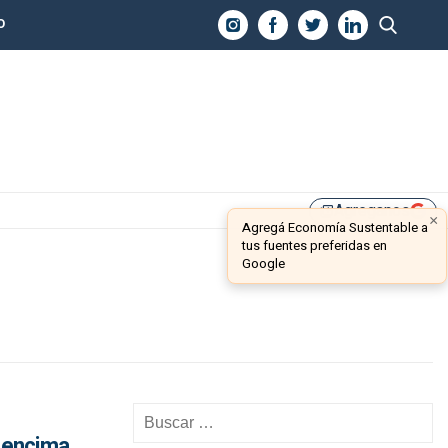
O
Agreganos
library_add
×
Agregá Economía Sustentable a
tus fuentes preferidas en
Google
r encima