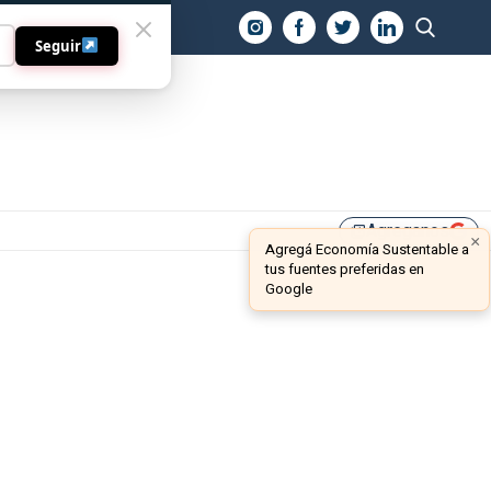
O
Seguir
Agreganos
library_add
×
Agregá Economía Sustentable a
tus fuentes preferidas en
Google