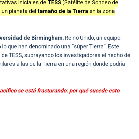
ativas iniciales de
TESS
(Satélite de Sondeo de
 un planeta del
tamaño de la Tierra
en la zona
versidad de Birmingham
, Reino Unido, un equipo
o lo que han denominado una “súper Tierra”. Este
s de TESS, subrayando los investigadores el hecho de
ares a las de la Tierra en una región donde podría
acífico se está fracturando: por qué sucede esto