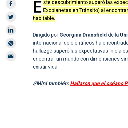
E
ste descubrimiento superó las expect
Exoplanetas en Tránsito) al encontrar
habitable.
Dirigido por
Georgina Dransfield
de la
Uni
internacional de científicos ha encontrad
hallazgo superó las expectativas iniciale
encontrar un mundo con dimensiones simil
existir vida.
//Mirá también:
Hallaron que el océano P