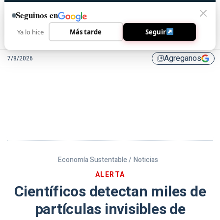
Seguinos en
Ya lo hice
Más tarde
Seguir
Agreganos
7/8/2026
library_add
Economía Sustentable /
Noticias
ALERTA
Científicos detectan miles de
partículas invisibles de