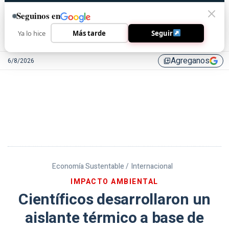
Seguinos en
Ya lo hice
Más tarde
Seguir
Agreganos
6/8/2026
library_add
Economía Sustentable /
Internacional
IMPACTO AMBIENTAL
Científicos desarrollaron un
aislante térmico a base de