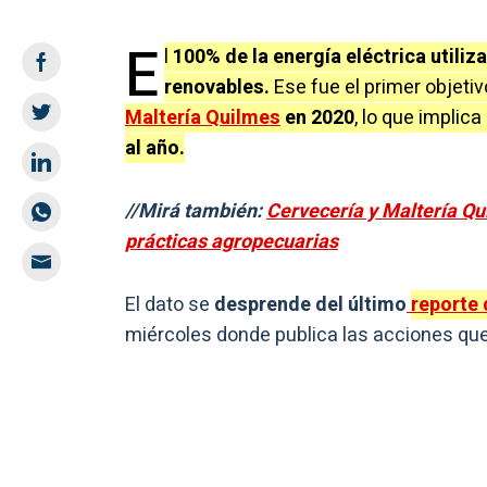
E
l
100% de la energía eléctrica utili
renovables.
Ese fue el primer objeti
Maltería Quilmes
en 2020
, lo que implic
al año.
//Mirá también:
Cervecería y Maltería Q
prácticas agropecuarias
El dato se
desprende del último
reporte 
miércoles donde publica las acciones que