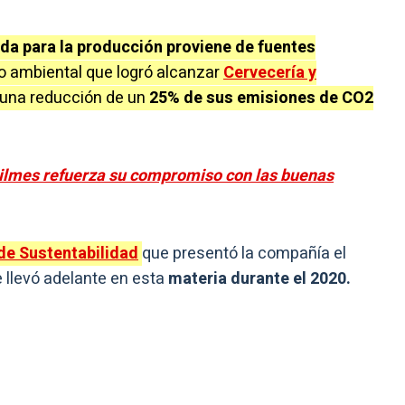
zada para la producción proviene de fuentes
vo ambiental que logró alcanzar
Cervecería y
a una reducción de un
25% de sus emisiones de CO2
uilmes refuerza su compromiso con las buenas
de Sustentabilidad
que presentó la compañía el
 llevó adelante en esta
materia durante el 2020.