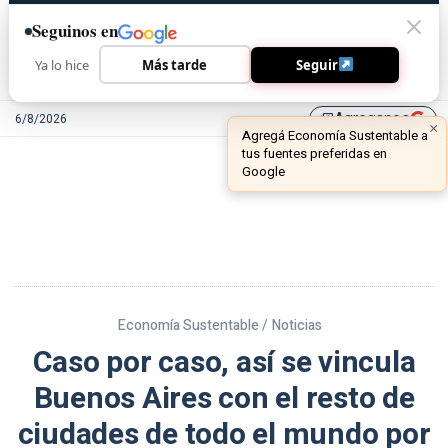
Seguinos en
Ya lo hice
Más tarde
Seguir
Agreganos
6/8/2026
library_add
Economía Sustentable /
Noticias
Caso por caso, así se vincula
Buenos Aires con el resto de
ciudades de todo el mundo por