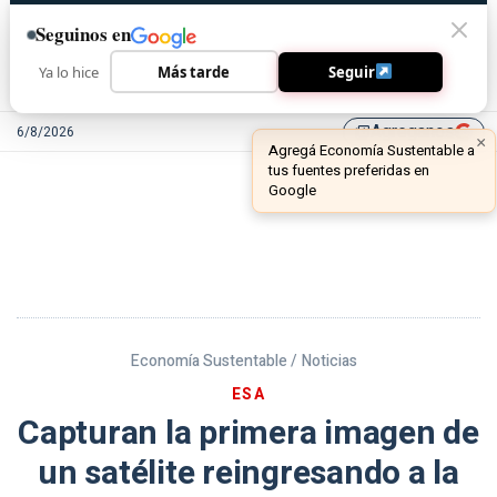
Seguinos en
Ya lo hice
Más tarde
Seguir
Agreganos
6/8/2026
library_add
Economía Sustentable /
Noticias
ESA
Capturan la primera imagen de
un satélite reingresando a la