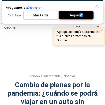
Seguinos en
Ya lo hice
Más tarde
Seguir
Agreganos
7/8/2026
library_add
Economía Sustentable /
Noticias
Cambio de planes por la
pandemia: ¿cuándo se podrá
viajar en un auto sin