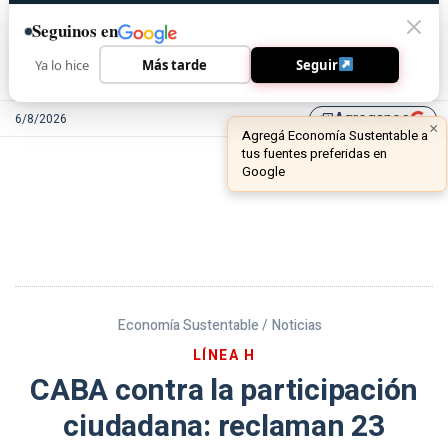
Seguinos en
Ya lo hice
Más tarde
Seguir
Agreganos
6/8/2026
library_add
Economía Sustentable /
Noticias
LÍNEA H
CABA contra la participación
ciudadana: reclaman 23