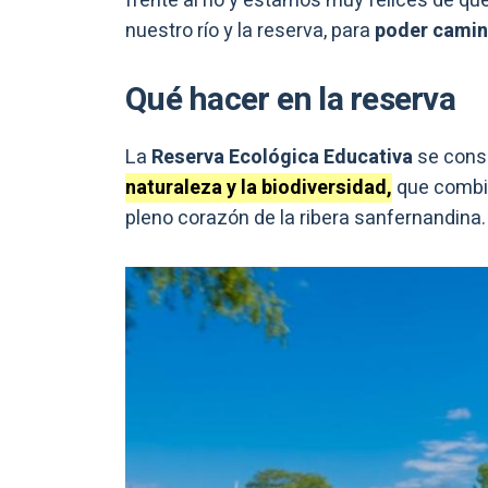
frente al río y estamos muy felices de q
nuestro río y la reserva, para
poder camin
Qué hacer en la reserva
La
Reserva Ecológica Educativa
se cons
naturaleza y la biodiversidad,
que comb
pleno corazón de la ribera sanfernandina.