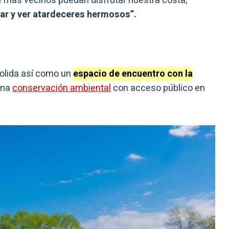
ue más vecinos puedan disfrutar nuestra costa,
ar y ver atardeceres hermosos”.
olida así como un
espacio de encuentro con la
ina
conservación ambiental
con acceso público en