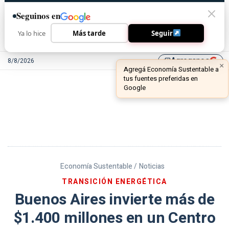
Seguinos en
Ya lo hice
Más tarde
Seguir
Agreganos
8/8/2026
library_add
Economía Sustentable /
Noticias
TRANSICIÓN ENERGÉTICA
Buenos Aires invierte más de
$1.400 millones en un Centro