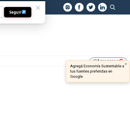
O
Seguir
Agreganos
library_add
×
Agregá Economía Sustentable a
tus fuentes preferidas en
Google