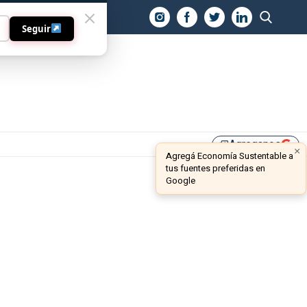
O
Seguir
Agreganos
library_add
×
Agregá Economía Sustentable a
tus fuentes preferidas en
Google