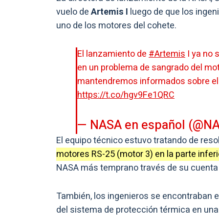
vuelo de
Artemis I
luego de que los ingen
uno de los motores del cohete.
El lanzamiento de
#Artemis
I ya no 
en un problema de sangrado del moto
mantendremos informados sobre el 
https://t.co/hgv9Fe1QRC
— NASA en español (@N
El equipo técnico estuvo tratando de reso
motores RS-25 (motor 3) en la parte inferi
NASA más temprano través de su cuenta d
También, los ingenieros se encontraban ev
del sistema de protección térmica en una 