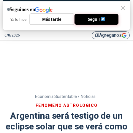
Seguinos en
Ya lo hice
Más tarde
Seguir
Agreganos
6/8/2026
library_add
Economía Sustentable /
Noticias
FENÓMENO ASTROLÓGICO
Argentina será testigo de un
eclipse solar que se verá como