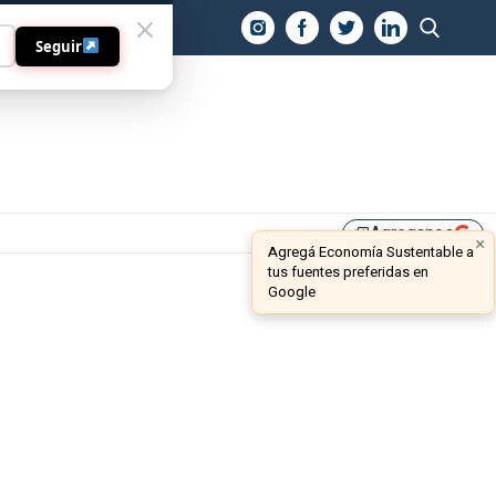
O
Seguir
Agreganos
library_add
×
Agregá Economía Sustentable a
tus fuentes preferidas en
Google