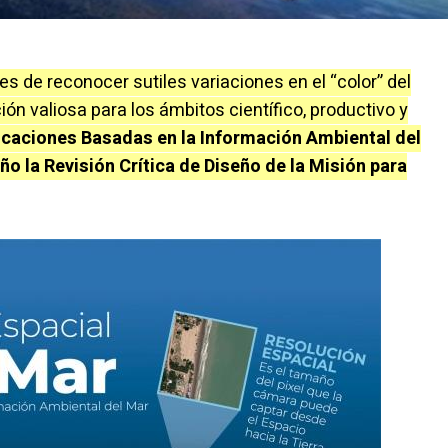
 de reconocer sutiles variaciones en el “color” del
ón valiosa para los ámbitos científico, productivo y
licaciones Basadas en la Información Ambiental del
ño la Revisión Crítica de Diseño de la Misión para