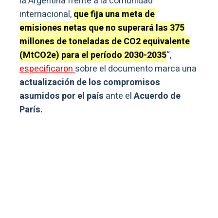
la Argentina frente a la comunidad
internacional,
que fija una meta de
emisiones netas que no superará las 375
millones de toneladas de CO2 equivalente
(MtCO2e) para el período 2030-2035
“,
especificaron
sobre el documento marca una
actualización de los compromisos
asumidos por el país
ante el
Acuerdo de
París.