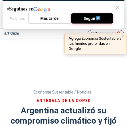
Seguinos en
Ya lo hice
Más tarde
Seguir
Agreganos
6/8/2026
library_add
Economía Sustentable /
Noticias
ANTESALA DE LA COP30
Argentina actualizó su
compromiso climático y fijó