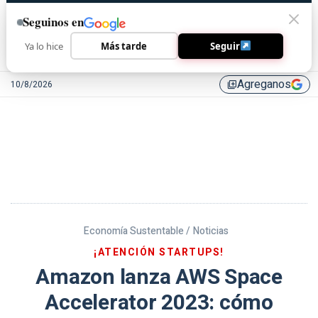
Seguinos en
Ya lo hice
Más tarde
Seguir
Agreganos
10/8/2026
library_add
Economía Sustentable /
Noticias
¡ATENCIÓN STARTUPS!
Amazon lanza AWS Space
Accelerator 2023: cómo