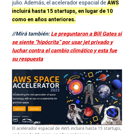
julio. Además, el acelerador espacial de
AWS
incluirá hasta 15 startups, en lugar de 10
como en años anteriores.
//Mirá también:
Le preguntaron a Bill Gates si
se siente “hipócrita” por usar jet privado y
luchar contra el cambio climático y esta fue
su respuesta
El acelerador espacial de AWS incluirá hasta 15 startups,