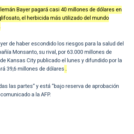
alemán Bayer pagará casi 40 millones de dólares en
glifosato, el herbicida más utilizado del mundo
.
r de haber escondido los riesgos para la salud del
ñía Monsanto, su rival, por 63.000 millones de
de Kansas City publicado el lunes y difundido por la
rá 39,6 millones de dólares
.
odas las partes” y está “bajo reserva de aprobación
n comunicado a la AFP.