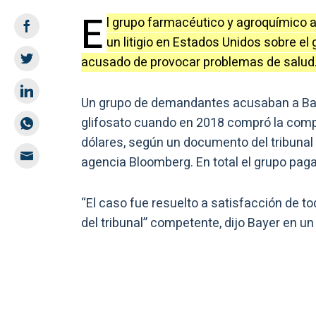
E
l grupo farmacéutico y agroquímico 
un litigio en Estados Unidos sobre el 
acusado de provocar problemas de salud
Un grupo de demandantes acusaban a Baye
glifosato cuando en 2018 compró la compa
dólares, según un documento del tribunal 
agencia Bloomberg. En total el grupo paga
“El caso fue resuelto a satisfacción de t
del tribunal” competente, dijo Bayer en u