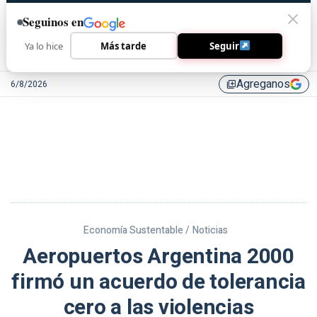
Seguinos en
Ya lo hice
Más tarde
Seguir
Agreganos
6/8/2026
library_add
Economía Sustentable /
Noticias
Aeropuertos Argentina 2000
firmó un acuerdo de tolerancia
cero a las violencias