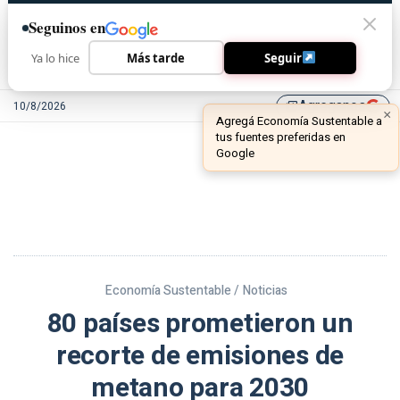
Seguinos en
Ya lo hice
Más tarde
Seguir
Agreganos
10/8/2026
library_add
Economía Sustentable /
Noticias
80 países prometieron un
recorte de emisiones de
metano para 2030