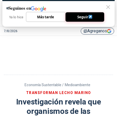
Seguinos en
Ya lo hice
Más tarde
Seguir
Agreganos
7/8/2026
library_add
Economía Sustentable /
Medioambiente
TRANSFORMAN LECHO MARINO
Investigación revela que
organismos de las