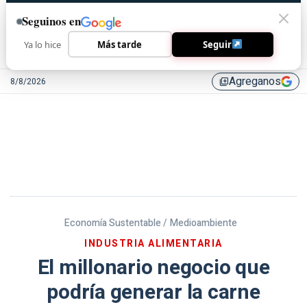
Seguinos en
Ya lo hice
Más tarde
Seguir
Agreganos
8/8/2026
library_add
Economía Sustentable /
Medioambiente
INDUSTRIA ALIMENTARIA
El millonario negocio que
podría generar la carne