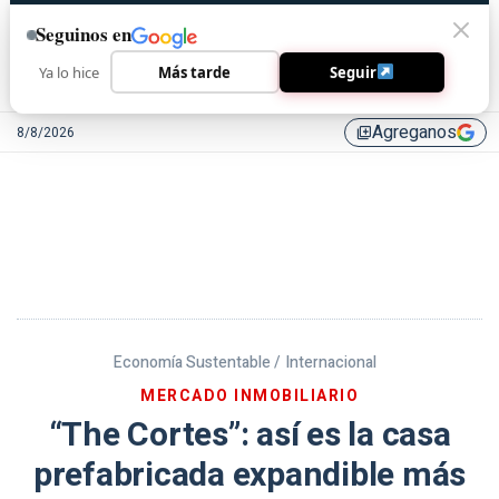
Seguinos en
Ya lo hice
Más tarde
Seguir
Agreganos
8/8/2026
library_add
Economía Sustentable /
Internacional
MERCADO INMOBILIARIO
“The Cortes”: así es la casa
prefabricada expandible más