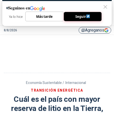
Seguinos en
Ya lo hice
Más tarde
Seguir
Agreganos
8/8/2026
library_add
Economía Sustentable /
Internacional
TRANSICIÓN ENERGÉTICA
Cuál es el país con mayor
reserva de litio en la Tierra,