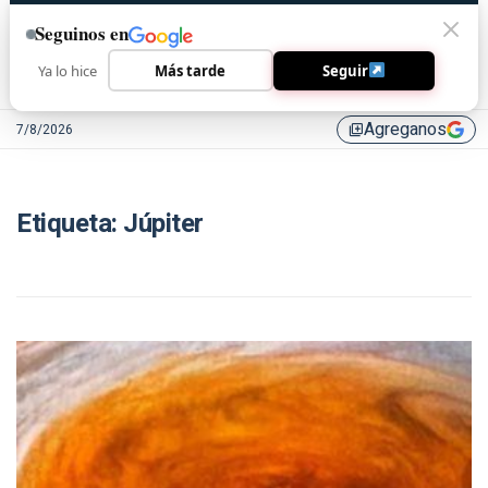
Seguinos en
Ya lo hice
Más tarde
Seguir
Agreganos
7/8/2026
library_add
Etiqueta:
Júpiter