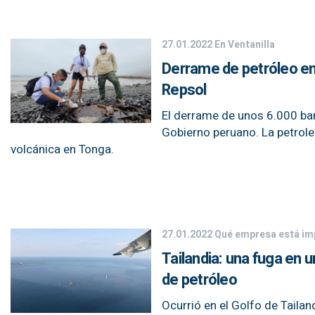
27.01.2022
En Ventanilla
Derrame de petróleo en P
Repsol
El derrame de unos 6.000 bar
Gobierno peruano. La petrole
volcánica en Tonga.
27.01.2022
Qué empresa está im
Tailandia: una fuga en
de petróleo
Ocurrió en el Golfo de Tailand