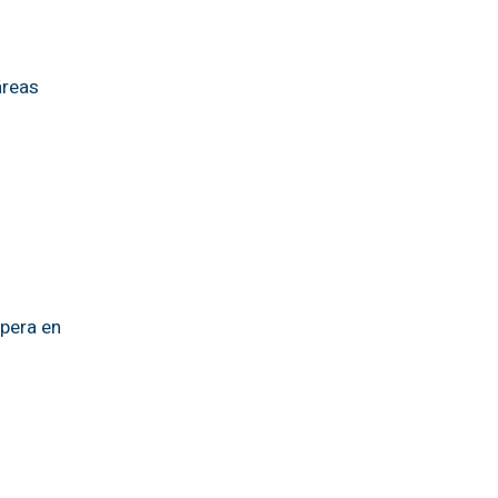
áreas
opera en