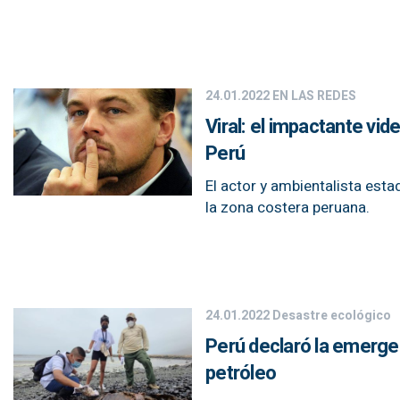
24.01.2022
EN LAS REDES
Viral: el impactante vi
Perú
El actor y ambientalista es
la zona costera peruana.
24.01.2022
Desastre ecológico
Perú declaró la emerge
petróleo