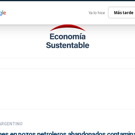
ECONOMÍA SUSTENTABLE
INTERNACIONAL
CONTACT
Ya lo hice
Más tarde
 ARGENTINO
mes en pozos petroleros abandonados contamina