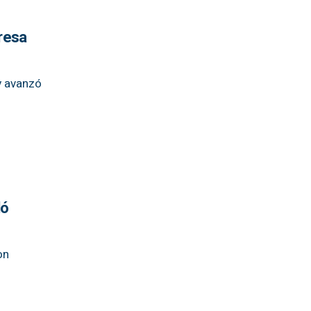
resa
y avanzó
ló
on