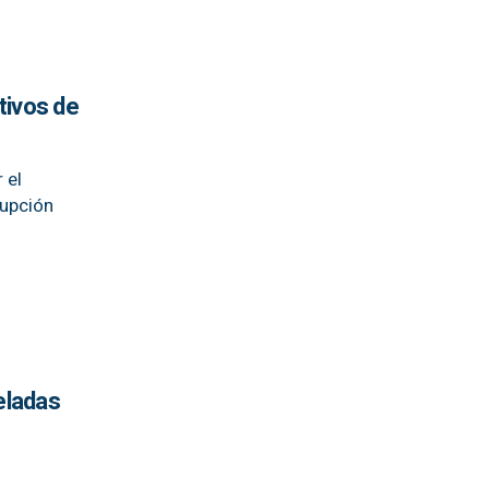
ctivos de
 el
rupción
eladas