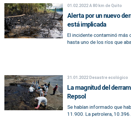
01.02.2022
A 80 km de Quito
Alerta por un nuevo de
está implicada
El incidente contaminó más 
hasta uno de los ríos que a
31.01.2022
Desastre ecológico
La magnitud del derrame
Repsol
Se habían informado que habí
11.900. La petrolera, 10.39