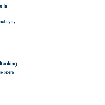
e la
onoboya y
ltanking
ue opera