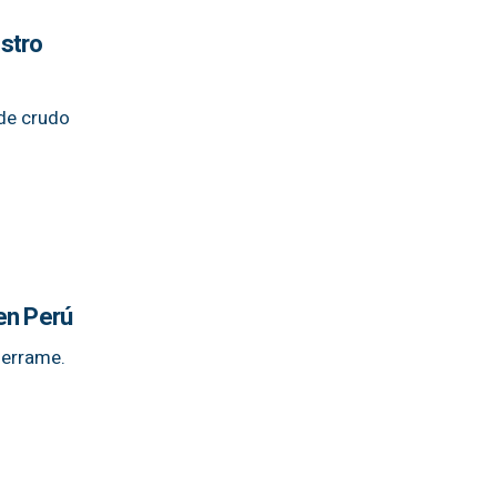
estro
 de crudo
en Perú
derrame.