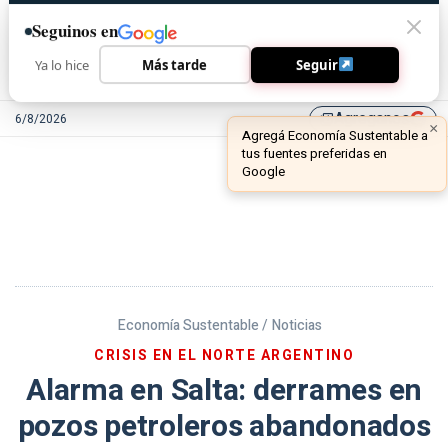
Seguinos en
Ya lo hice
Más tarde
Seguir
Agreganos
6/8/2026
library_add
Economía Sustentable /
Noticias
CRISIS EN EL NORTE ARGENTINO
Alarma en Salta: derrames en
pozos petroleros abandonados