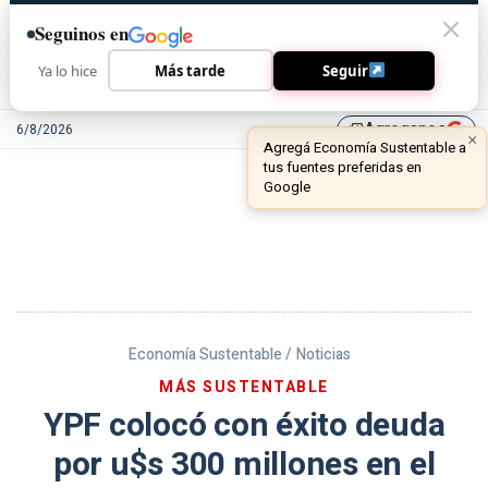
Seguinos en
Ya lo hice
Más tarde
Seguir
Agreganos
6/8/2026
library_add
Economía Sustentable /
Noticias
MÁS SUSTENTABLE
YPF colocó con éxito deuda
por u$s 300 millones en el