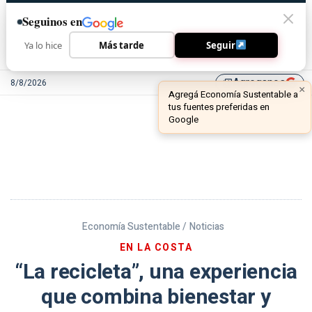
Seguinos en
Ya lo hice
Más tarde
Seguir
Agreganos
8/8/2026
library_add
Economía Sustentable /
Noticias
EN LA COSTA
“La recicleta”, una experiencia
que combina bienestar y