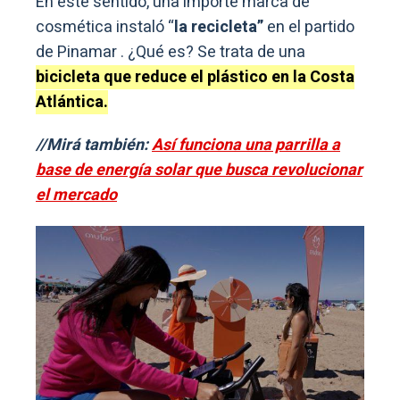
En este sentido, una importe marca de
cosmética instaló “
la recicleta”
en el partido
de Pinamar . ¿Qué es? Se trata de una
bicicleta que reduce el plástico en la Costa
Atlántica.
//Mirá también:
Así funciona una parrilla a
base de energía solar que busca revolucionar
el mercado