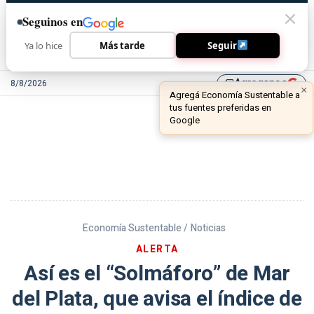
Seguinos en
Ya lo hice
Más tarde
Seguir
Agreganos
8/8/2026
library_add
Economía Sustentable /
Noticias
ALERTA
Así es el “Solmáforo” de Mar
del Plata, que avisa el índice de