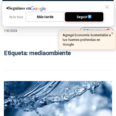
Seguinos en
Ya lo hice
Más tarde
Seguir
Agreganos
7/8/2026
library_add
Etiqueta:
mediaombiente