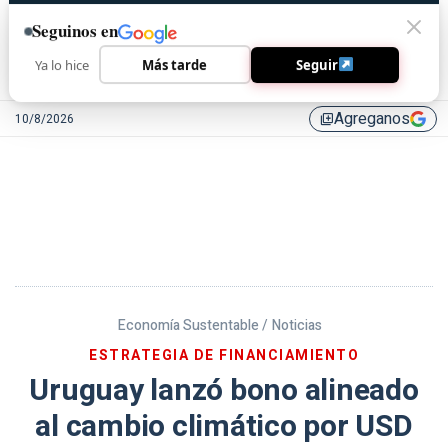
Seguinos en
Ya lo hice
Más tarde
Seguir
Agreganos
10/8/2026
library_add
Economía Sustentable /
Noticias
ESTRATEGIA DE FINANCIAMIENTO
Uruguay lanzó bono alineado
al cambio climático por USD