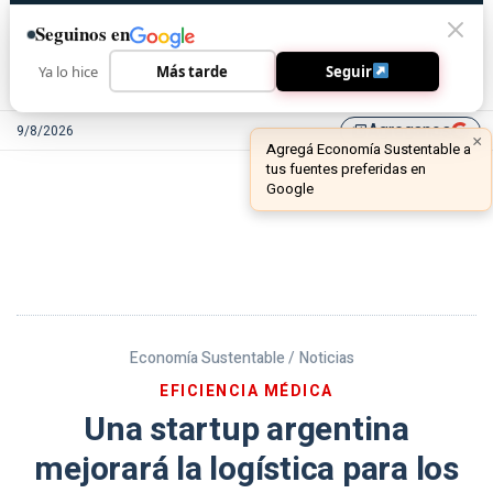
Seguinos en
Ya lo hice
Más tarde
Seguir
Agreganos
9/8/2026
library_add
Economía Sustentable /
Noticias
EFICIENCIA MÉDICA
Una startup argentina
mejorará la logística para los