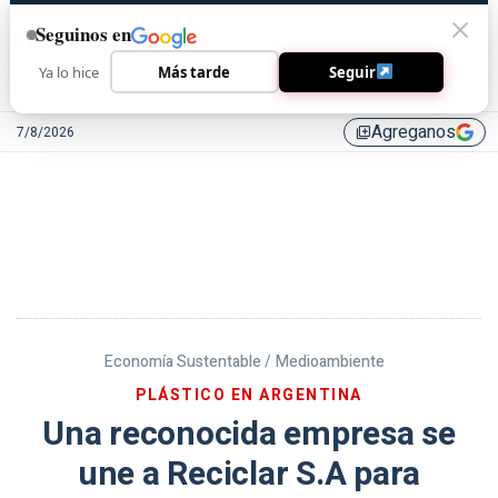
Seguinos en
Ya lo hice
Más tarde
Seguir
Agreganos
7/8/2026
library_add
Economía Sustentable /
Medioambiente
PLÁSTICO EN ARGENTINA
Una reconocida empresa se
une a Reciclar S.A para