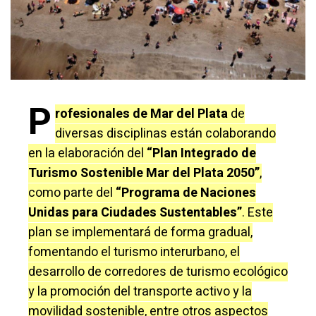
P
rofesionales de Mar del Plata
de
diversas disciplinas están colaborando
en la elaboración del
“Plan Integrado de
Turismo Sostenible Mar del Plata 2050”
,
como parte del
“Programa de Naciones
Unidas para Ciudades Sustentables”
. Este
plan se implementará de forma gradual,
fomentando el turismo interurbano, el
desarrollo de corredores de turismo ecológico
y la promoción del transporte activo y la
movilidad sostenible, entre otros aspectos