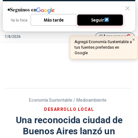
Seguinos en
Ya lo hice
Más tarde
Seguir
Agreganos
7/8/2026
library_add
Economía Sustentable /
Medioambiente
DESARROLLO LOCAL
Una reconocida ciudad de
Buenos Aires lanzó un