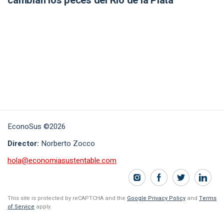
cambian los peces del Río de la Plata
EconoSus ©2026
Director:
Norberto Zocco
hola@economiasustentable.com
This site is protected by reCAPTCHA and the
Google Privacy Policy
and
Terms
of Service
apply.