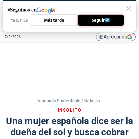
Seguinos en
Ya lo hice
Más tarde
Seguir
Agreganos
7/8/2026
library_add
Economía Sustentable /
Noticias
INSÓLITO
Una mujer española dice ser la
dueña del sol y busca cobrar