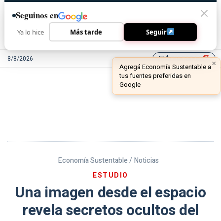
Seguinos en
Ya lo hice
Más tarde
Seguir
Agreganos
8/8/2026
library_add
Economía Sustentable /
Noticias
ESTUDIO
Una imagen desde el espacio
revela secretos ocultos del