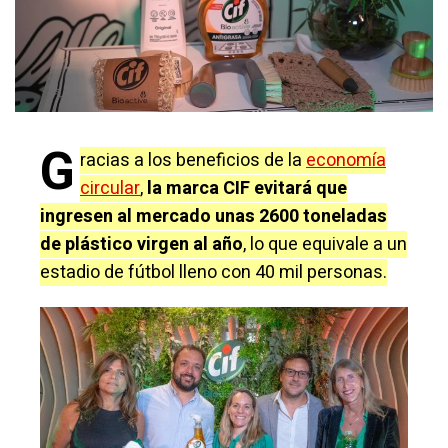
G
racias a los beneficios de la
economía
circular
,
la marca CIF evitará que
ingresen al mercado unas 2600 toneladas
de plástico virgen al año
, lo que equivale a un
estadio de fútbol lleno con 40 mil personas.