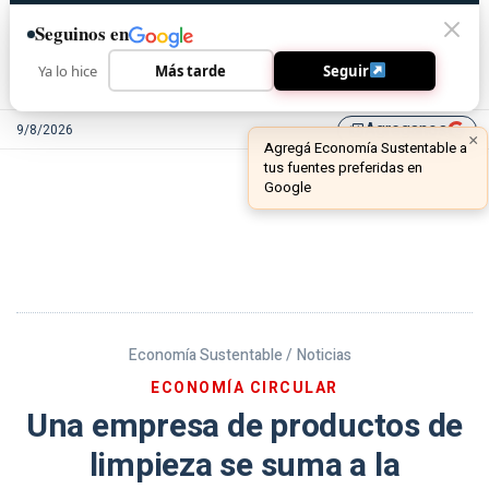
Seguinos en
Ya lo hice
Más tarde
Seguir
Agreganos
9/8/2026
library_add
Economía Sustentable /
Noticias
ECONOMÍA CIRCULAR
Una empresa de productos de
limpieza se suma a la