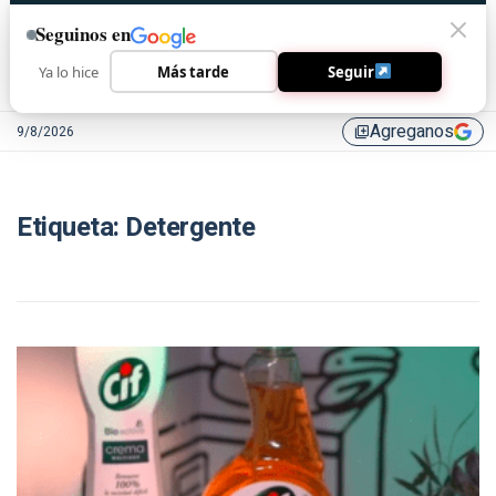
Seguinos en
Ya lo hice
Más tarde
Seguir
Agreganos
9/8/2026
library_add
Etiqueta:
Detergente