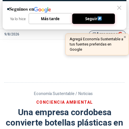
Seguinos en
Ya lo hice
Más tarde
Seguir
Agreganos
9/8/2026
library_add
Economía Sustentable /
Noticias
CONCIENCIA AMBIENTAL
Una empresa cordobesa
convierte botellas plásticas en