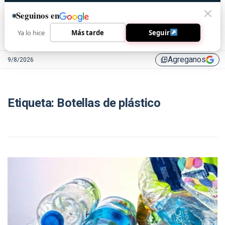
Seguinos en
Ya lo hice
Más tarde
Seguir
Agreganos
9/8/2026
library_add
Etiqueta:
Botellas de plástico