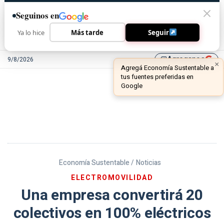
Seguinos en
Ya lo hice
Más tarde
Seguir
Agreganos
9/8/2026
library_add
Economía Sustentable /
Noticias
ELECTROMOVILIDAD
Una empresa convertirá 20
colectivos en 100% eléctricos